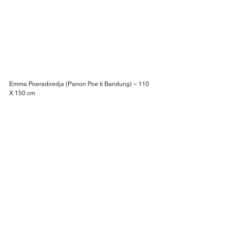
Emma Poeradiredja (Panon Poe ti Bandung) – 110 
X 150 cm