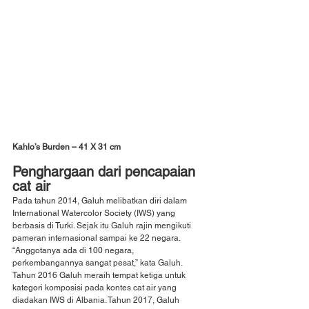
Kahlo’s Burden – 41 X 31 cm
Penghargaan dari pencapaian 
cat air
Pada tahun 2014, Galuh melibatkan diri dalam 
International Watercolor Society (IWS) yang 
berbasis di Turki. Sejak itu Galuh rajin mengikuti 
pameran internasional sampai ke 22 negara. 
“Anggotanya ada di 100 negara, 
perkembangannya sangat pesat,” kata Galuh. 
Tahun 2016 Galuh meraih tempat ketiga untuk 
kategori komposisi pada kontes cat air yang 
diadakan IWS di Albania. Tahun 2017, Galuh 