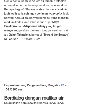
Cerita-cerita indah karya cat air tersebut tetaplah 
redam di antara riuhnya geliat dunia seni modern. 
Kenapa begitu? “Karena watercolor secara teknis 
jauh lebih sulit, sehingga seniman 
watercolor
 tidak 
banyak. Kemudian, banyak persepsi yang mengira 
medium kertas jauh lebih rapuh,” ujar 
Maya 
Sujatmiko
 dari 
Artsphere Gallery
 yang tengah 
menyelenggarakan pameran tunggal seniman cat 
air, 
Galuh Tajimalela
, berjudul “
Toward the Estuary
” 
(3 Februari  – 14 Maret 2024).
Perpisahan Sang Pangeran Sang Pengabdi 
#2
 – 
103 X 160 cm
Berdialog dengan realitas air
Kalau kalian berekspektasi bahwa karya-karya 