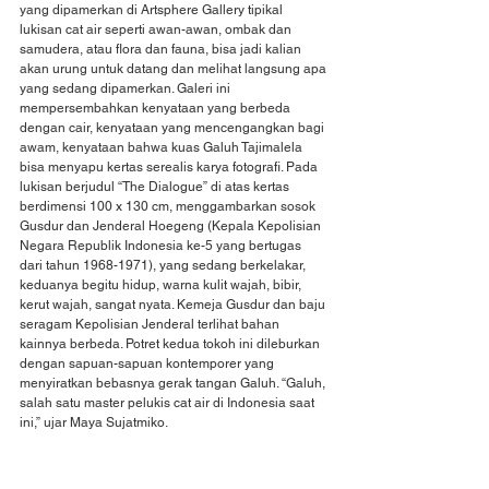
yang dipamerkan di Artsphere Gallery tipikal 
lukisan cat air seperti awan-awan, ombak dan 
samudera, atau flora dan fauna, bisa jadi kalian 
akan urung untuk datang dan melihat langsung apa 
yang sedang dipamerkan. Galeri ini 
mempersembahkan kenyataan yang berbeda 
dengan cair, kenyataan yang mencengangkan bagi 
awam, kenyataan bahwa kuas Galuh Tajimalela 
bisa menyapu kertas serealis karya fotografi. Pada 
lukisan berjudul “The Dialogue” di atas kertas 
berdimensi 100 x 130 cm, menggambarkan sosok 
Gusdur dan Jenderal Hoegeng (Kepala Kepolisian 
Negara Republik Indonesia ke-5 yang bertugas 
dari tahun 1968-1971), yang sedang berkelakar, 
keduanya begitu hidup, warna kulit wajah, bibir, 
kerut wajah, sangat nyata. Kemeja Gusdur dan baju 
seragam Kepolisian Jenderal terlihat bahan 
kainnya berbeda. Potret kedua tokoh ini dileburkan 
dengan sapuan-sapuan kontemporer yang 
menyiratkan bebasnya gerak tangan Galuh. “Galuh, 
salah satu master pelukis cat air di Indonesia saat 
ini,” ujar Maya Sujatmiko.