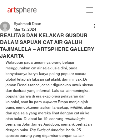
Syahmedi Dean
Mar 12, 2024
REALITAS DAN KELAKAR GUSDUR
DALAM SAPUAN CAT AIR GALUH
TAJIMALELA – ARTSPHERE GALLERY
JAKARTA
Walaupun pada umumnya orang belajar 
menggunakan cat air sejak usia dini, pada 
kenyataanya karya-karya paling popular secara 
global tetaplah lukisan cat akrilik dan minyak. Di 
jaman Renaissance, cat air digunakan untuk sketsa 
dan ilustrasi yang informal. Lalu cat air meningkat 
popularitasnya di era eksplorasi pelayaran dan 
kolonial, saat itu para 
explorer
 Eropa menjelajah 
bumi, mendokumentasikan lansekap, 
wildlife
, alam 
dan apa saja yang mereka lihat dengan cat air ke 
atas buku. Di abad ke 19, seorang 
ornithologist
bernama John James Audubon, menarik perhatian 
dengan buku 
The Birds of America
, berisi 25 
spesies burung yang digambar dengan cat air. 