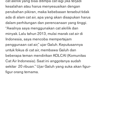
cat akrilik yang bisa ditimpa cat lagi jika terjadi 
kesalahan atau harus menyesuaikan dengan 
perubahan pikiran, maka kebebasan tersebut tidak 
ada di alam cat air, apa yang akan disapukan harus 
dalam perhitungan dan perencanaan yang tinggi. 
“Awalnya saya menggunakan cat akrilik dan 
minyak. Lalu tahun 2013, mulai marak cat air di 
Indonesia, saya mencoba mempertajam 
penggunaan cat air,” ujar Galuh. Keputusannya 
untuk fokus di cat air, membawa Galuh dan 
beberapa teman mendirikan KOLCAI (Komunitas 
Cat Air Indonesia). Saat ini anggotanya sudah 
sekitar  20 ribuan.” Ujar Galuh yang suka akan figur-
figur orang ternama.