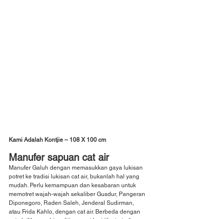
Kami Adalah Kontjie – 108 X 100 cm
Manufer sapuan cat air
Manufer Galuh dengan memasukkan gaya lukisan 
potret ke tradisi lukisan cat air, bukanlah hal yang 
mudah. Perlu kemampuan dan kesabaran untuk 
memotret wajah-wajah sekaliber Gusdur, Pangeran 
Diponegoro, Raden Saleh, Jenderal Sudirman, 
atau Frida Kahlo, dengan cat air. Berbeda dengan 