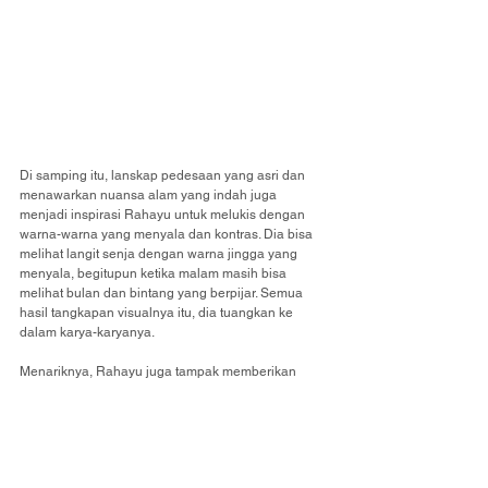
Di samping itu, lanskap pedesaan yang asri dan 
menawarkan nuansa alam yang indah juga 
menjadi inspirasi Rahayu untuk melukis dengan 
warna-warna yang menyala dan kontras. Dia bisa 
melihat langit senja dengan warna jingga yang 
menyala, begitupun ketika malam masih bisa 
melihat bulan dan bintang yang berpijar. Semua 
hasil tangkapan visualnya itu, dia tuangkan ke 
dalam karya-karyanya.
Menariknya, Rahayu juga tampak memberikan 
sorotan kepada figur hewan kucing dalam karya-
karyanya ini, di samping hadir pula binatang lain 
seperti burung. Ada alasan tersendiri mengapa dia 
menghadirkan hewan peliharaan populer itu dalam 
karya-karyanya.