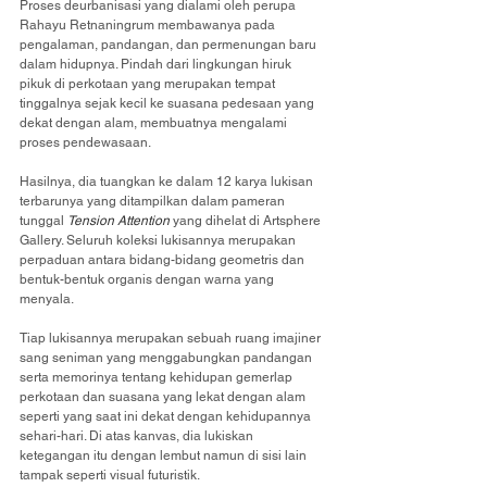
Proses deurbanisasi yang dialami oleh perupa 
Rahayu Retnaningrum membawanya pada 
pengalaman, pandangan, dan permenungan baru 
dalam hidupnya. Pindah dari lingkungan hiruk 
pikuk di perkotaan yang merupakan tempat 
tinggalnya sejak kecil ke suasana pedesaan yang 
dekat dengan alam, membuatnya mengalami 
proses pendewasaan.
Hasilnya, dia tuangkan ke dalam 12 karya lukisan 
terbarunya yang ditampilkan dalam pameran 
tunggal 
Tension Attention
 yang dihelat di Artsphere 
Gallery. Seluruh koleksi lukisannya merupakan 
perpaduan antara bidang-bidang geometris dan 
bentuk-bentuk organis dengan warna yang 
menyala.
Tiap lukisannya merupakan sebuah ruang imajiner 
sang seniman yang menggabungkan pandangan 
serta memorinya tentang kehidupan gemerlap 
perkotaan dan suasana yang lekat dengan alam 
seperti yang saat ini dekat dengan kehidupannya 
sehari-hari. Di atas kanvas, dia lukiskan 
ketegangan itu dengan lembut namun di sisi lain 
tampak seperti visual futuristik.