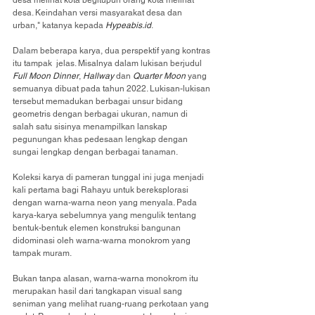
desa melihat kota begitupun orang kota melihat 
desa. Keindahan versi masyarakat desa dan 
urban," katanya kepada 
Hypeabis.id
.
Dalam beberapa karya, dua perspektif yang kontras 
itu tampak  jelas. Misalnya dalam lukisan berjudul 
Full Moon Dinner
, 
Hallway
 dan 
Quarter Moon
 yang 
semuanya dibuat pada tahun 2022. Lukisan-lukisan 
tersebut memadukan berbagai unsur bidang 
geometris dengan berbagai ukuran, namun di 
salah satu sisinya menampilkan lanskap 
pegunungan khas pedesaan lengkap dengan 
sungai lengkap dengan berbagai tanaman.
Koleksi karya di pameran tunggal ini juga menjadi 
kali pertama bagi Rahayu untuk bereksplorasi 
dengan warna-warna neon yang menyala. Pada 
karya-karya sebelumnya yang mengulik tentang 
bentuk-bentuk elemen konstruksi bangunan 
didominasi oleh warna-warna monokrom yang 
tampak muram.
Bukan tanpa alasan, warna-warna monokrom itu 
merupakan hasil dari tangkapan visual sang 
seniman yang melihat ruang-ruang perkotaan yang 