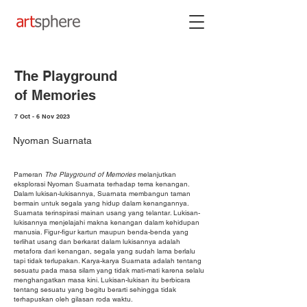
The Playground
of Memories
7 Oct - 6 Nov 2023
Nyoman Suarnata
Pameran
The Playground of Memories
melanjutkan
eksplorasi Nyoman Suarnata terhadap tema kenangan.
Dalam lukisan-lukisannya, Suarnata membangun taman
bermain untuk segala yang hidup dalam kenangannya.
Suarnata terinspirasi mainan usang yang telantar. Lukisan-
lukisannya menjelajahi makna kenangan dalam kehidupan
manusia. Figur-figur kartun maupun benda-benda yang
terlihat usang dan berkarat dalam lukisannya adalah
metafora dari kenangan, segala yang sudah lama berlalu
tapi tidak terlupakan. Karya-karya Suarnata adalah tentang
sesuatu pada masa silam yang tidak mati-mati karena selalu
menghangatkan masa kini. Lukisan-lukisan itu berbicara
tentang sesuatu yang begitu berarti sehingga tidak
terhapuskan oleh gilasan roda waktu.